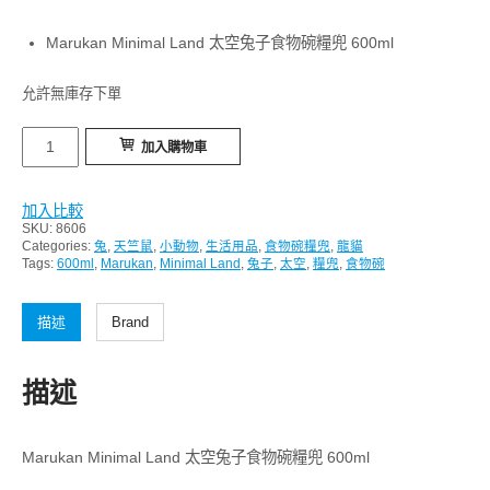
Marukan Minimal Land 太空兔子食物碗糧兜 600ml
允許無庫存下單
Marukan
加入購物車
Minimal
Land
加入比較
太
SKU:
8606
空
Categories:
兔
,
天竺鼠
,
小動物
,
生活用品
,
食物碗糧兜
,
龍貓
Tags:
600ml
,
Marukan
,
Minimal Land
,
兔子
,
太空
,
糧兜
,
食物碗
兔
子
描述
Brand
食
物
描述
碗
糧
兜
Marukan Minimal Land 太空兔子食物碗糧兜 600ml
600ml