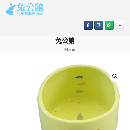
Skip
to
content
兔公館
Menu
Menu