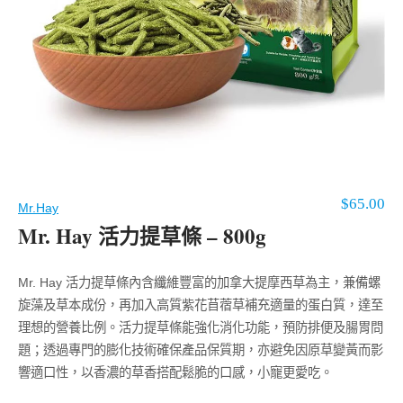
$
65.00
Mr.Hay
Mr. Hay 活力提草條 – 800g
Mr. Hay 活力提草條內含纖維豐富的加拿大提摩西草為主，兼備螺
旋藻及草本成份，再加入高質紫花苜蓿草補充適量的蛋白質，達至
理想的營養比例。活力提草條能強化消化功能，預防排便及腸胃問
題；透過專門的膨化技術確保產品保質期，亦避免因原草變黃而影
響適口性，以香濃的草香搭配鬆脆的口感，小寵更愛吃。