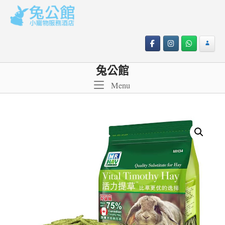
Skip
to
content
兔公館
Menu
Menu