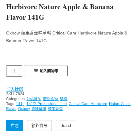
Herbivore Nature Apple & Banana
Flavor 141G
Oxbow 蘋果香蕉味草粉 Critical Care Herbivore Nature Apple &
Banana Flavor 141G
Oxbow
加入購物車
蘋
果
加入比較
香
SKU:
7824
蕉
Categories:
公價貨品
,
寵物食物
,
草粉
Tags:
141g
,
141克 Professional Line
,
Critical Care Herbivore
,
Nature Anise
味
Flavor
,
Oxbow
,
原味草粉
,
蘋果香蕉
草
粉
描述
額外資訊
Brand
Critical