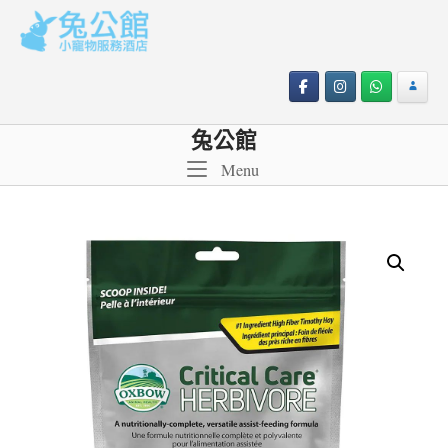
Skip
to
content
兔公館
Menu
Menu