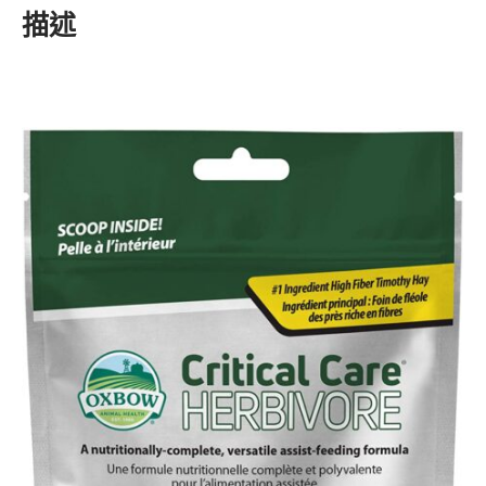
Care
描述
Herbivore
Nature
Apple
&
Banana
Flavor
141G
數
量